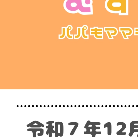
月
21
日）
開
催
の
お
知
ら
せ”
の