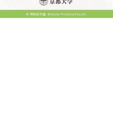
れ
ジ
送
ま
り
し
© 明和研究室.
Website Produced by bit.
た！
「産
後
女
性
の
う
つ
症
状
は
短
鎖
脂
肪
酸