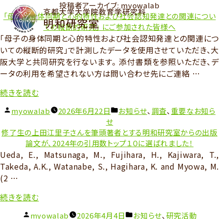
投稿者アーカイブ:
myowalab
「母子の身体同期と心的特性および社会認知発達との関連につい
ての縦断的研究」 にご参加された皆様へ
「母子の身体同期と心的特性および社会認知発達との関連につ
いての縦断的研究」で計測したデータを使用させていただき、大
阪大学と共同研究を行ないます。 添付書類を参照いただき、デ
ータの利用を希望されない方は問い合わせ先にご連絡 …
“「母
続きを読む
子
投
カ
myowalab
2026年6月22日
お知らせ
、
調査
、
重要なお知ら
の
稿
テ
せ
身
者:
ゴ
修了生の上田江里子さんを筆頭著者とする明和研究室からの出版
体
リ
論文が、2024年の引用数トップ１０に選ばれました！
同
ー:
Ueda, E., Matsunaga, M., Fujihara, H., Kajiwara, T.,
期
Takeda, A.K., Watanabe, S., Hagihara, K. and Myowa, M.
と
(2 …
心
“修
続きを読む
的
了
特
投
カ
myowalab
2026年4月4日
お知らせ
、
研究活動