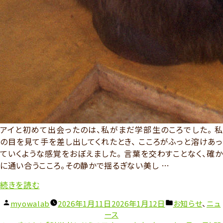
アイと初めて出会ったのは、私がまだ学部生のころでした。 私
の目を見て手を差し出してくれたとき、 こころがふっと溶けあっ
ていくような感覚をおぼえました。 言葉を交わすことなく、確か
に通い合うこころ。その静かで揺るぎない美し …
“チ
続きを読む
ン
投
カ
myowalab
2026年1月11日
2026年1月12日
お知らせ
、
ニュ
パ
稿
テ
ース
ン