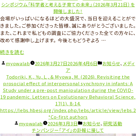
生
性
稿
テ
シンポジウム「科学者と考える子育ての未来」（2026年3月21日）を
の
お
者:
ゴ
開催しました！
上
よ
リ
会場がいっぱいになるほどの大盛況で、当日を迎えることがで
田
び
ー:
きました。ご参加くださった皆様、誠にありがとうございました。
江
社
また、これまで私どもの調査にご協力くださった全ての方々に、
里
会
改めて感謝申し上げます。 今後ともどうぞよろ …
子
認
さ
“シ
続きを読む
知
ん
ン
発
投
カ
myowalab
2026年3月27日
2026年4月6日
お知らせ
、
メディ
を
ポ
達
稿
テ
ア
筆
ジ
と
者:
ゴ
Todoriki, K., Yu, L., & Myowa, M. (2026). Revisiting the
頭
ウ
の
リ
prosocial effect of interpersonal synchrony in infants: A
著
ム
関
ー:
Study under a pre-post manipulation during the COVID-
者
「科
連
19 pandemic. Letters on Evolutionary Behavioral Science,
と
学
に
17(1), 8-14.
す
者
つ
https://lebs.hbesj.org/index.php/lebs/article/view/lebs.
る
と
*Co-first authors
い
投
カ
myowalab
2026年3月3日
お知らせ
、
研究活動
明
考
て
稿
テ
チンパンジー「アイ」の訃報に接して
和
え
の