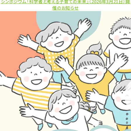
者:
ゴ
シンポジウム「科学者と考える子育ての未来」（2026年3月21日）開
ジ
リ
催のお知らせ
ー
ー:
「ア
イ」
の
訃
報
に
接
し
て”
の