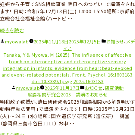
妊娠から子育てSNS相談事業 明日へのつどい」で講演をされ
ます！ 日時：令和7年12月13日(土) 14:00-15:50場所：京都府
立総合社会福祉会館（ハートピ …
“京
続きを読む
都・
投
カ
myowalab
2025年11月18日
2025年12月5日
お知らせ
、
メデ
府
稿
テ
ィア
市
者:
ゴ
Tanaka, Y & Myowa, M (2025). The influence of affective
連
リ
touch on interoceptive and exteroceptive sensory
携
ー:
integration in infants: evidence from heartbeat-evoked
公
and event-related potentials. Front. Psychol. 16:1603183.
開
doi: 10.3389/fpsyg.2025.1603183
講
投
カ
myowalab
2025年11月17日
お知らせ
、
研究活動
稿
テ
座
脳腸相関研究会2025 講演のお知らせ
者:
ゴ
明和政子教授が、遺伝研研究会2025「脳腸相関から解き明かす
の
リ
動物行動の変容」で講演をされます！ 日時：2025年12月23日
お
ー:
(火)～24日 (水)場所：国立遺伝学研究所（遺伝研） 講堂
知
（静岡県三島市谷田1111） お申 …
ら
せ
“脳