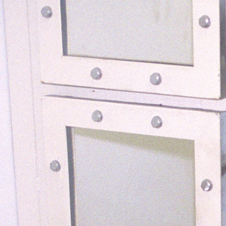
者:
ゴ
研
る
縦
リ
究
子
断
ー:
室
育
的
か
て
研
ら
の
究」
の
未
に
出
来」
ご
版
（2026
参
論
年
加
文
3
さ
が、
月
れ
2024
21
た
年
日）
皆
の
を
様
引
開
へ”
用
催
の
数
し
ト
ま
ッ
し