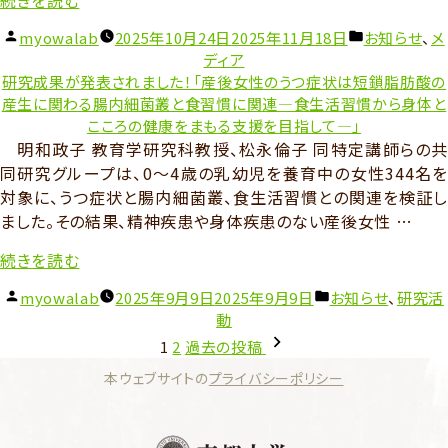
続きを読む
（オ
腸
ン
投
カ
myowalab
2025年10月24日
2025年11月18日
お知らせ
、
メ
相
ラ
稿
テ
ディア
関
者:
ゴ
イ
研究成果が発表されました！「産後女性のうつ症状は短鎖脂肪酸の
研
リ
産生に関わる腸内細菌叢と食習慣に関連―食生活習慣から身体と
ン
究
ー:
こころの健康をまもる支援を目指して―」
参
会
明和政子 教育学研究科教授、松永倫子 同特定講師らの共
加
2025
同研究グループは、0～4歳の乳幼児を養育中の女性344名を
あ
講
対象に、うつ症状と腸内細菌叢、食生活習慣との関連を検証し
り）”
演
ました。その結果、精神疾患や身体疾患のない産後女性 …
の
の
“研
続きを読む
お
究
知
投
カ
myowalab
2025年9月9日
2025年9月9日
お知らせ
、
研究活
成
ら
稿
テ
動
果
せ”
投
者:
ゴ
1
2
過去の投稿
が
の
稿
リ
発
本ウェブサイトの
プライバシーポリシー
の
ー:
表
ペ
さ
ー