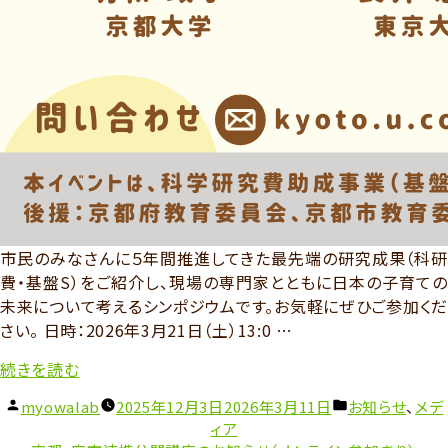
市民のみなさんに５年間推進してきた最先端の研究成果（科研
費・基盤S）をご紹介し、現場の専門家とともに日本の子育ての
未来について考えるシンポジウムです。お気軽にぜひご参加くだ
さい。 日時：2026年3月21日（土）13:0 …
“シ
続きを読む
ン
投
カ
myowalab
2025年12月3日
2026年3月11日
お知らせ
、
メデ
ポ
稿
テ
ィア
ジ