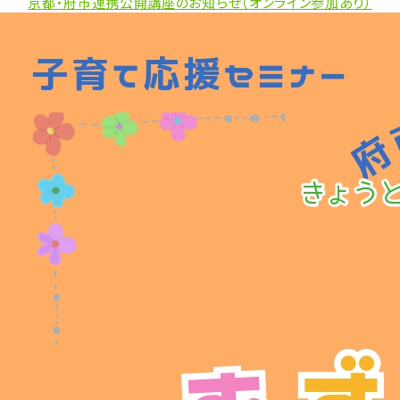
者:
ゴ
京都・府市連携公開講座のお知らせ（オンライン参加あり）
ウ
リ
ム
ー:
「科
学
者
と
考
え
る
子
育
て
の
未
来」
（2026
年
3