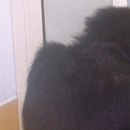
プ
た！”
１
の
０
に
選
ば
れ
ま
し
た！”
の