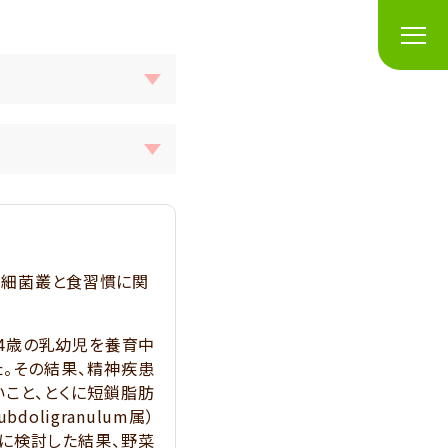
内細菌叢と食習慣に関
4歳の乳幼児を養育中
た。その結果、精神疾患
こと、とくに短鎖脂肪
ubdoligranulum
属）
に検討した結果、野菜