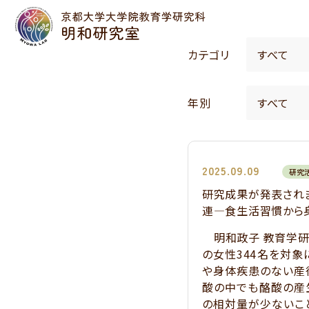
カテゴリ
年別
2025.09.09
研究
研究成果が発表され
連―食生活習慣から
明和政子 教育学研
の女性344名を対象
や身体疾患のない産
酸の中でも酪酸の産生
の相対量が少ないこ