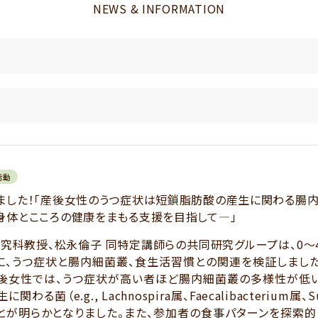
NEWS & INFORMATION
活動
ました！「産後女性のうつ症状は短鎖脂肪酸の産生に関わる腸
身体とこころの健康をまもる支援を目指して―」
究科教授、松永倫子 同特定講師らの共同研究グループは、0～
に、うつ症状と腸内細菌叢、食生活習慣との関連を検証しまし
後女性では、うつ症状が高い者ほど腸内細菌叢の多様性が低い
に関わる菌（e.g.,
Lachnospira
属、
Faecalibacterium
属、
S
とが明らかとなりました。また、参加者の食事パターンを探索的