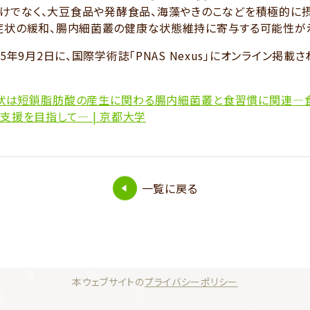
けでなく、大豆食品や発酵食品、海藻やきのこなどを積極的に
症状の緩和、腸内細菌叢の健康な状態維持に寄与する可能性が
年9月2日に、国際学術誌「PNAS Nexus」にオンライン掲載さ
状は短鎖脂肪酸の産生に関わる腸内細菌叢と食習慣に関連―
支援を目指して― | 京都大学
一覧に戻る
本ウェブサイトの
プライバシーポリシー