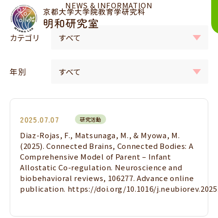
NEWS & INFORMATION
カテゴリ
年別
2025.07.07
研究活動
Diaz-Rojas, F., Matsunaga, M., & Myowa, M.
(2025). Connected Brains, Connected Bodies: A
Comprehensive Model of Parent – Infant
Allostatic Co-regulation. Neuroscience and
biobehavioral reviews, 106277. Advance online
publication. https://doi.org/10.1016/j.neubiorev.202