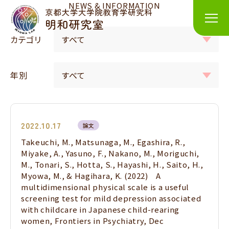
NEWS & INFORMATION
カテゴリ
年別
2022.10.17
論文
Takeuchi, M., Matsunaga, M., Egashira, R.,
Miyake, A., Yasuno, F., Nakano, M., Moriguchi,
M., Tonari, S., Hotta, S., Hayashi, H., Saito, H.,
Myowa, M., & Hagihara, K. (2022) A
multidimensional physical scale is a useful
screening test for mild depression associated
with childcare in Japanese child-rearing
women, Frontiers in Psychiatry, Dec