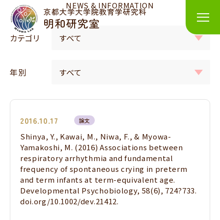
NEWS & INFORMATION
カテゴリ
年別
2016.10.17
論文
Shinya, Y., Kawai, M., Niwa, F., & Myowa-
Yamakoshi, M. (2016) Associations between
respiratory arrhythmia and fundamental
frequency of spontaneous crying in preterm
and term infants at term-equivalent age.
Developmental Psychobiology, 58(6), 724?733.
doi.org/10.1002/dev.21412.