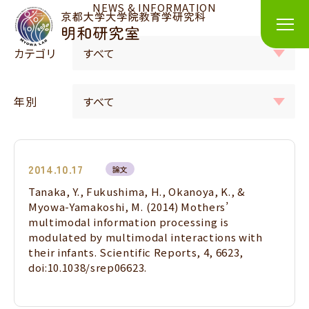
NEWS & INFORMATION
カテゴリ
年別
2014.10.17
論文
Tanaka, Y., Fukushima, H., Okanoya, K., &
Myowa-Yamakoshi, M. (2014) Mothers’
multimodal information processing is
modulated by multimodal interactions with
their infants. Scientific Reports, 4, 6623,
doi:10.1038/srep06623.