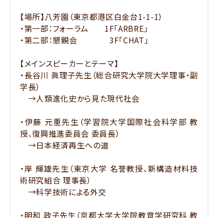
【場所】八芳園（東京都港区白金台1-1-1）
・第一部：フォーラム 1F「ARBRE」
・第二部：懇親会 3F「CHAT」
【メインスピーカーとテーマ】
・長谷川 眞理子先生（総合研究大学院大学理事・副
学長）
→人類進化史から見た現代社会
・伊藤 元重先生（学習院大学国際社会科学部 教
授、復興推進委員会 委員長）
→日本経済再生への道
・岸 輝雄先生（東京大学 名誉教授、新構造材料技
術研究組合 理事長）
→科学技術による外交
・明和 政子先生（京都大学大学院教育学研究科 教