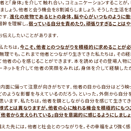
者と「身体」を介して触れ合い，コミュニケーションすることが
ましょう，他者と会う機会を８割減らしましょう．そうした生活
です．
進化の産物であるヒトの身体，脳や心がいつものように働
根幹を理解し，
弱っている自分を責めたり，頑張りすぎることはや
お伝えしたいことがあります．
たちは，
今こそ，他者とのつながりを積極的に求めることが
無理でも，これまで他者とつながり生きてきた私たちは，その
て他者の心を感じることができます．本を読めばその登場人物に
ターネットを介して他者の笑顔をみれば，身体を介して経験した
内面に偏って注意が向きがちです．他者の目から自分はどう映っ
どのような影響を与えているのだろう，といった，外側から自分
思います．私たちは，他者を鏡としながら自分を感じて生きてき
様式とは異なりますが，他者の心に触れる機会を積極的にもつ
「他者から支えられている」自分を意識的に感じるようにしましょ
えた先には，他者と社会とのつながりを，その幸福をより強く感