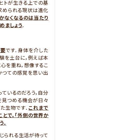
，ヒトが生きる上での基
を求められる現状は進化
かなくなるのは当たり
めましょう
．
必要
です．身体を介した
経験を土台に，例えば本
心を重ね，想像するこ
かつての感覚を思い出
ているのだろう，自分
を見つめる機会が日々
た生物です．
これまで
ことで，「外側の世界か
う．
じられる生活が待って